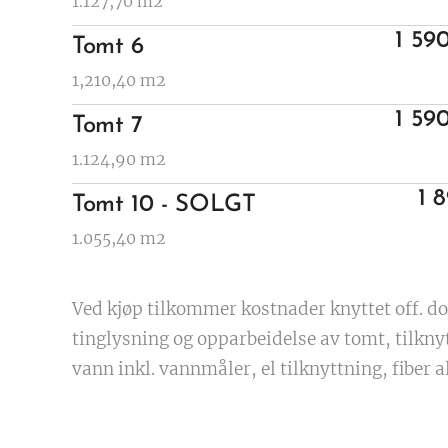
1.127,70 m2
1 59
Tomt 6
1,210,40 m2
1 59
Tomt 7
1.124,90 m2
1 
Tomt 10 - SOLGT
1.055,40 m2
Ved kjøp tilkommer kostnader knyttet off. d
tinglysning og opparbeidelse av tomt, tilkn
vann inkl. vannmåler, el tilknyttning, fiber a