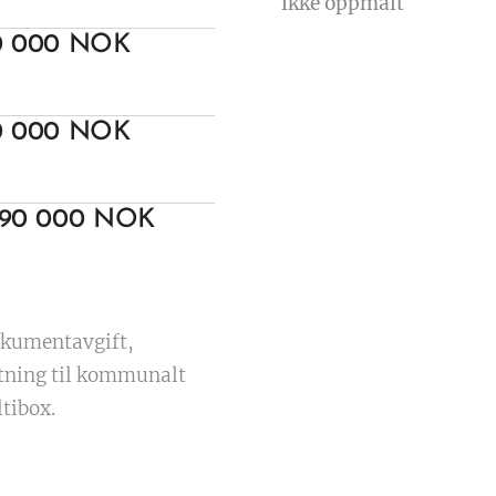
ikke oppmålt
0 000 NOK
0 000 NOK
890 000 NOK
okumentavgift,
ytning til kommunalt
ltibox.