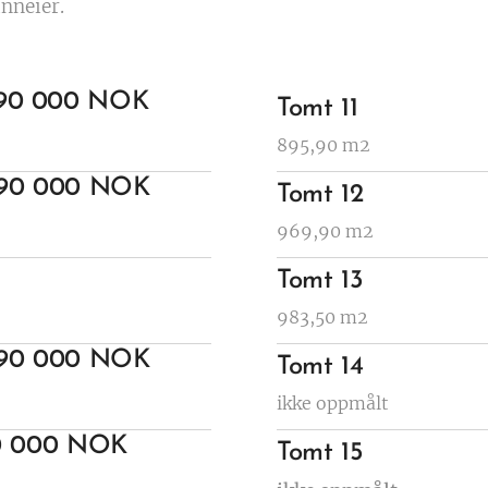
nneier.
690 000 NOK
Tomt 11
895,90 m2
690 000 NOK
Tomt 12
969,90 m2
Tomt 13
983,50 m2
590 000 NOK
Tomt 14
ikke oppmålt
0 000 NOK
Tomt 15