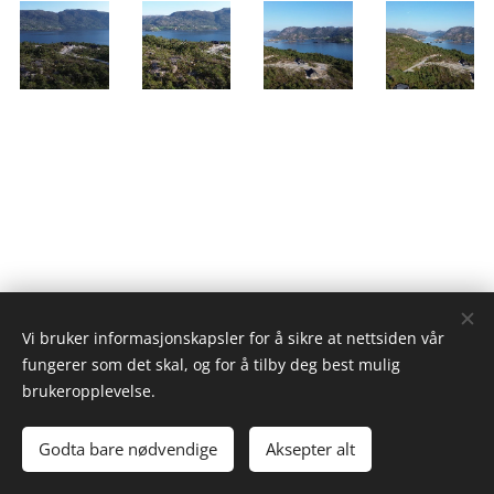
Vi bruker informasjonskapsler for å sikre at nettsiden vår
fungerer som det skal, og for å tilby deg best mulig
brukeropplevelse.
Eikelid hyttefelt
Godta bare nødvendige
Aksepter alt
Drevet av
Webnode
Informasjonskapsler