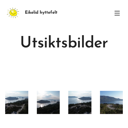
Eikelid hyttefelt
Utsiktsbilder