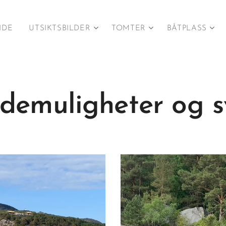
IDE
UTSIKTSBILDER
TOMTER
BÅTPLASS
ademuligheter og 